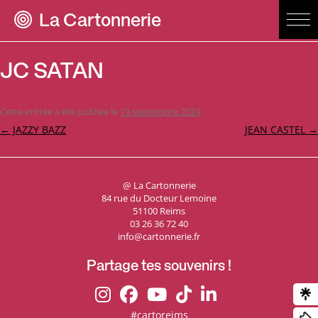
La Cartonnerie
JC SATAN
Cette entrée a été publiée le
19 septembre 2024
.
Navigation
←
JAZZY BAZZ
JEAN CASTEL
→
des
articles
@ La Cartonnerie
84 rue du Docteur Lemoine
51100 Reims
03 26 36 72 40
info@cartonnerie.fr
Partage tes souvenirs !
#cartoreims