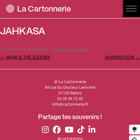
La Cartonnerie
JAHKASA
Cette entrée a été publiée le
19 septembre 2024
.
Navigation
←
JAFAR & THE SLEEPER
JAHNERATION
→
des
articles
@ La Cartonnerie
84 rue du Docteur Lemoine
51100 Reims
03 26 36 72 40
info@cartonnerie.fr
Partage tes souvenirs !
#cartoreims