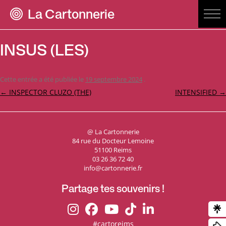
La Cartonnerie
INSUS (LES)
Cette entrée a été publiée le
19 septembre 2024
.
Navigation
←
INSPECTOR CLUZO (THE)
INTENSIFIED
→
des
articles
@ La Cartonnerie
84 rue du Docteur Lemoine
51100 Reims
03 26 36 72 40
info@cartonnerie.fr
Partage tes souvenirs !
#cartoreims