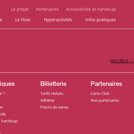
Le projet
Partenaires
Accessibilité et handicap
ie
Le Floor
Hyperactivités
Infos pratiques
INCUBUS
→
tiques
Billetterie
Partenaires
r ?
Tarifs réduits
Carto Club
Adhérer
Nos partenaires
er
Points de vente
ole
et handicap