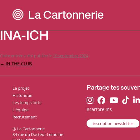
La Cartonnerie
INA-ICH
Cette entrée a été publiée le
19 septembre 2024
.
Navigation
←
IN THE CLUB
des
articles
Le projet
Partage tes souveni
Historique
Les temps forts
#cartoreims
L'équipe
Recrutement
inscription newsletter
@ La Cartonnerie
84 rue du Docteur Lemoine