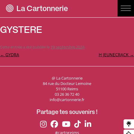
La Cartonnerie
GYSTERE
Cette entrée a été publiée le
19 septembre 2024
.
Navigation
←
GYDRA
H JEUNECRACK
→
des
articles
@ La Cartonnerie
84 rue du Docteur Lemoine
51100 Reims
03 26 36 72 40
info@cartonnerie.fr
Partage tes souvenirs !
#cartoreims