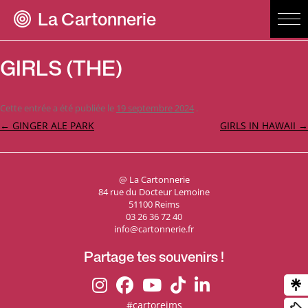
La Cartonnerie
GIRLS (THE)
Cette entrée a été publiée le
19 septembre 2024
.
Navigation
←
GINGER ALE PARK
GIRLS IN HAWAII
→
des
articles
@ La Cartonnerie
84 rue du Docteur Lemoine
51100 Reims
03 26 36 72 40
info@cartonnerie.fr
Partage tes souvenirs !
#cartoreims