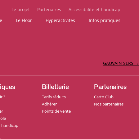
Le projet
Partenaires
Accessibilité et handicap
ie
Le Floor
Hyperactivités
Infos pratiques
GAUVAIN SERS
→
tiques
Billetterie
Partenaires
r ?
Tarifs réduits
Carto Club
Adhérer
Nos partenaires
er
Points de vente
ole
et handicap