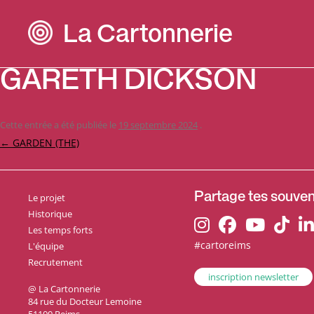
La Cartonnerie
GARETH DICKSON
Cette entrée a été publiée le
19 septembre 2024
.
Navigation
←
GARDEN (THE)
des
articles
Le projet
Partage tes souveni
Historique
Les temps forts
#cartoreims
L'équipe
Recrutement
inscription newsletter
@ La Cartonnerie
84 rue du Docteur Lemoine