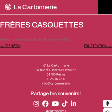
La Cartonnerie
FRÈRES CASQUETTES
Cette entrée a été publiée le
19 septembre 2024
.
Navigation
←
FRENETIK
FRUSTRATION
→
des
articles
@ La Cartonnerie
84 rue du Docteur Lemoine
51100 Reims
03 26 36 72 40
info@cartonnerie.fr
Partage tes souvenirs !
#cartoreims