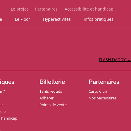
Le projet
Partenaires
Accessibilité et handicap
ie
Le Floor
Hyperactivités
Infos pratiques
FLASH DADDY
→
tiques
Billetterie
Partenaires
r ?
Tarifs réduits
Carto Club
Adhérer
Nos partenaires
er
Points de vente
ole
et handicap