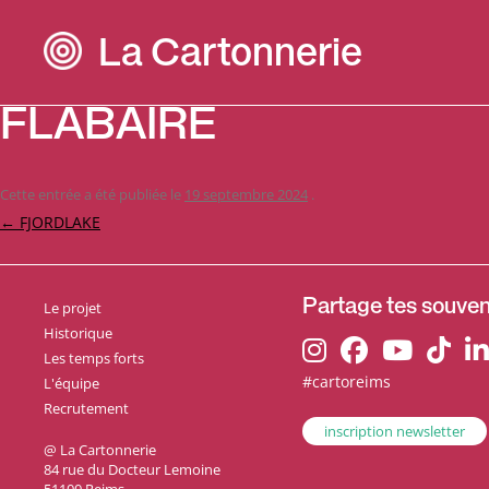
La Cartonnerie
FLABAIRE
Cette entrée a été publiée le
19 septembre 2024
.
Navigation
←
FJORDLAKE
des
articles
Le projet
Partage tes souveni
Historique
Les temps forts
#cartoreims
L'équipe
Recrutement
inscription newsletter
@ La Cartonnerie
84 rue du Docteur Lemoine