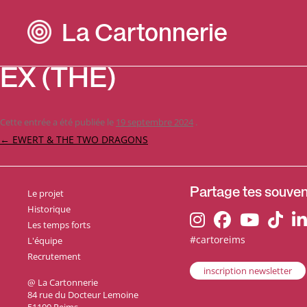
La Cartonnerie
EX (THE)
Cette entrée a été publiée le
19 septembre 2024
.
Navigation
←
EWERT & THE TWO DRAGONS
des
articles
Le projet
Partage tes souveni
Historique
Les temps forts
#cartoreims
L'équipe
Recrutement
inscription newsletter
@ La Cartonnerie
84 rue du Docteur Lemoine