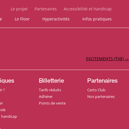
Le projet
Partenaires
Accessibilité et handicap
ie
Le Floor
Hyperactivités
Infos pratiques
EXCITEMENTS (THE)
→
tiques
Billetterie
Partenaires
r ?
Tarifs réduits
Carto Club
Adhérer
Nos partenaires
er
Points de vente
ole
et handicap