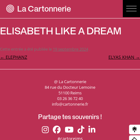
La Cartonnerie
ELISABETH LIKE A DREAM
Cette entrée a été publiée le
19 septembre 2024
.
Navigation
←
ELEPHANZ
ELYAS KHAN
→
des
articles
@ La Cartonnerie
84 rue du Docteur Lemoine
51100 Reims
03 26 36 72 40
info@cartonnerie.fr
Partage tes souvenirs !
#cartoreims