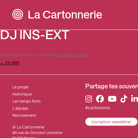
La Cartonnerie
DJ INS-EXT
Cette entrée a été publiée le
19 septembre 2024
.
Navigation
←
DJ HRP
des
articles
Le projet
Partage tes souveni
Historique
Les temps forts
#cartoreims
L'équipe
Recrutement
inscription newsletter
@ La Cartonnerie
84 rue du Docteur Lemoine