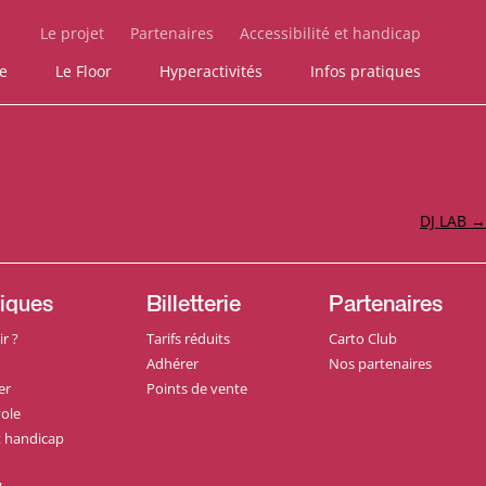
Le projet
Partenaires
Accessibilité et handicap
ie
Le Floor
Hyperactivités
Infos pratiques
DJ LAB
→
tiques
Billetterie
Partenaires
r ?
Tarifs réduits
Carto Club
Adhérer
Nos partenaires
er
Points de vente
ole
et handicap