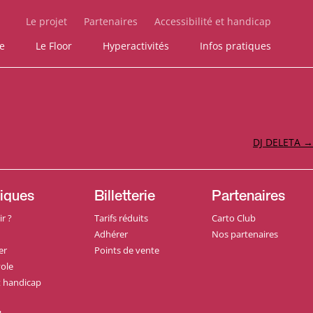
Le projet
Partenaires
Accessibilité et handicap
ie
Le Floor
Hyperactivités
Infos pratiques
DJ DELETA
→
tiques
Billetterie
Partenaires
r ?
Tarifs réduits
Carto Club
Adhérer
Nos partenaires
er
Points de vente
ole
et handicap