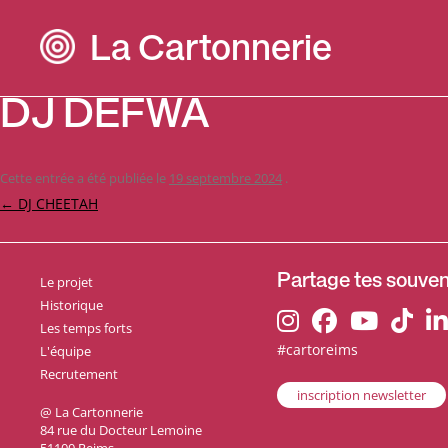
La Cartonnerie
DJ DEFWA
Cette entrée a été publiée le
19 septembre 2024
.
Navigation
←
DJ CHEETAH
des
articles
Le projet
Partage tes souveni
Historique
Les temps forts
#cartoreims
L'équipe
Recrutement
inscription newsletter
@ La Cartonnerie
84 rue du Docteur Lemoine