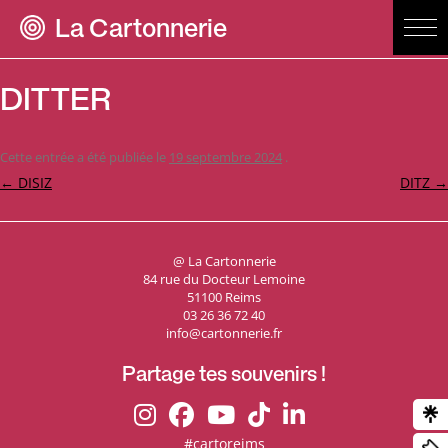
La Cartonnerie
DITTER
Cette entrée a été publiée le
19 septembre 2024
.
Navigation
←
DISIZ
DITZ
→
des
articles
@ La Cartonnerie
84 rue du Docteur Lemoine
51100 Reims
03 26 36 72 40
info@cartonnerie.fr
Partage tes souvenirs !
#cartoreims