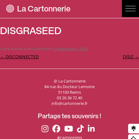
La Cartonnerie
DISGRASEED
Cette entrée a été publiée le
19 septembre 2024
.
Navigation
←
DISCONNECTED
DISIZ
→
des
articles
@ La Cartonnerie
84 rue du Docteur Lemoine
51100 Reims
03 26 36 72 40
info@cartonnerie.fr
Partage tes souvenirs !
#cartoreims