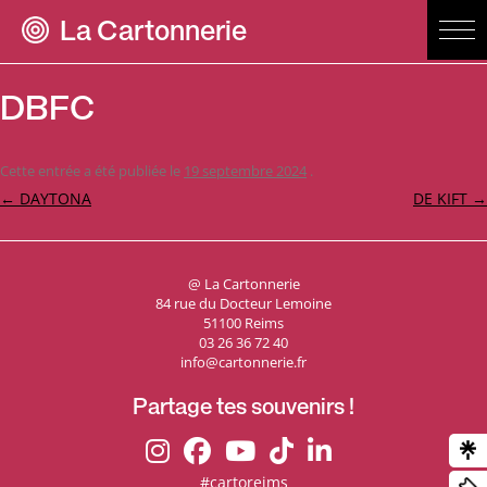
La Cartonnerie
DBFC
Cette entrée a été publiée le
19 septembre 2024
.
Navigation
←
DAYTONA
DE KIFT
→
des
articles
@ La Cartonnerie
84 rue du Docteur Lemoine
51100 Reims
03 26 36 72 40
info@cartonnerie.fr
Partage tes souvenirs !
#cartoreims