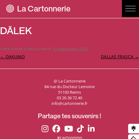
La Cartonnerie
DÄLEK
Cette entrée a été publiée le
19 septembre 2024
.
Navigation
←
DAKUMO
DALLAS FRASCA
→
des
articles
@ La Cartonnerie
84 rue du Docteur Lemoine
51100 Reims
03 26 36 72 40
info@cartonnerie.fr
Partage tes souvenirs !
#cartoreims