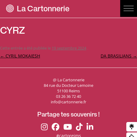
La Cartonnerie
CYRZ
Cette entrée a été publiée le
19 septembre 2024
.
Navigation
←
CYRIL MOKAIESH
DA BRASILIANS
→
des
articles
@ La Cartonnerie
84 rue du Docteur Lemoine
51100 Reims
03 26 36 72 40
info@cartonnerie.fr
Partage tes souvenirs !
#cartoreims