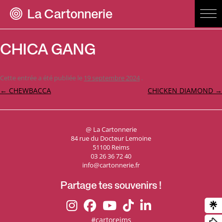
La Cartonnerie
CHICA GANG
Cette entrée a été publiée le
19 septembre 2024
.
Navigation
←
CHEWBACCA
CHICKEN DIAMOND
→
des
articles
@ La Cartonnerie
84 rue du Docteur Lemoine
51100 Reims
03 26 36 72 40
info@cartonnerie.fr
Partage tes souvenirs !
#cartoreims