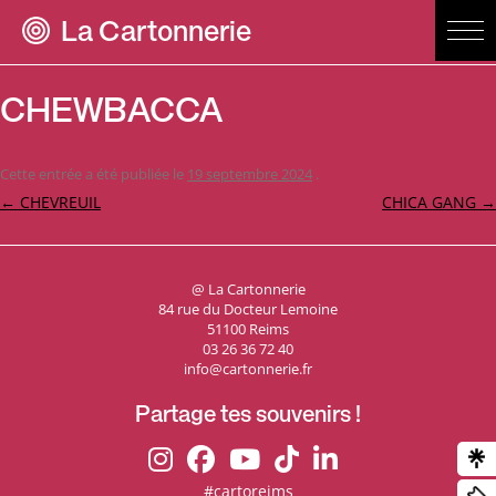
La Cartonnerie
CHEWBACCA
Cette entrée a été publiée le
19 septembre 2024
.
Navigation
←
CHEVREUIL
CHICA GANG
→
des
articles
@ La Cartonnerie
84 rue du Docteur Lemoine
51100 Reims
03 26 36 72 40
info@cartonnerie.fr
Partage tes souvenirs !
#cartoreims