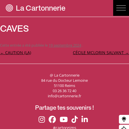
La Cartonnerie
CAVES
Cette entrée a été publiée le
19 septembre 2024
.
Navigation
←
CAUTION (LA)
CÉCILE MCLORIN SALVANT
→
des
articles
@ La Cartonnerie
84 rue du Docteur Lemoine
51100 Reims
03 26 36 72 40
info@cartonnerie.fr
Partage tes souvenirs !
#cartoreims