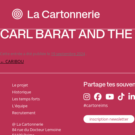
La Cartonnerie
CARL BARÂT AND THE
Cette entrée a été publiée le
19 septembre 2024
.
Navigation
←
CARIBOU
des
articles
Le projet
Partage tes souveni
Historique
Les temps forts
#cartoreims
L'équipe
Recrutement
inscription newsletter
@ La Cartonnerie
84 rue du Docteur Lemoine