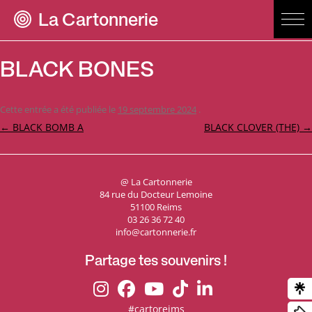
La Cartonnerie
BLACK BONES
Cette entrée a été publiée le
19 septembre 2024
.
Navigation
←
BLACK BOMB A
BLACK CLOVER (THE)
→
des
articles
@ La Cartonnerie
84 rue du Docteur Lemoine
51100 Reims
03 26 36 72 40
info@cartonnerie.fr
Partage tes souvenirs !
#cartoreims