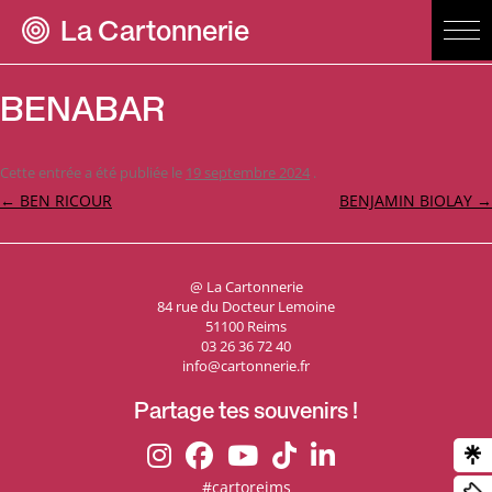
La Cartonnerie
BENABAR
Cette entrée a été publiée le
19 septembre 2024
.
Navigation
←
BEN RICOUR
BENJAMIN BIOLAY
→
des
articles
@ La Cartonnerie
84 rue du Docteur Lemoine
51100 Reims
03 26 36 72 40
info@cartonnerie.fr
Partage tes souvenirs !
#cartoreims