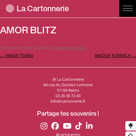
La Cartonnerie
AMOR BLITZ
Cette entrée a été publiée le
19 septembre 2024
.
Navigation
←
AMON TOBIN
AMOUR FORMICA
→
des
articles
@ La Cartonnerie
84 rue du Docteur Lemoine
51100 Reims
03 26 36 72 40
info@cartonnerie.fr
Partage tes souvenirs !
#cartoreims