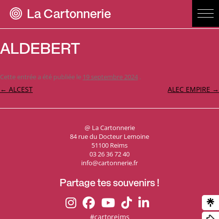
La Cartonnerie
ALDEBERT
Cette entrée a été publiée le
19 septembre 2024
.
Navigation
←
ALCEST
ALEC EMPIRE
→
des
articles
@ La Cartonnerie
84 rue du Docteur Lemoine
51100 Reims
03 26 36 72 40
info@cartonnerie.fr
Partage tes souvenirs !
#cartoreims