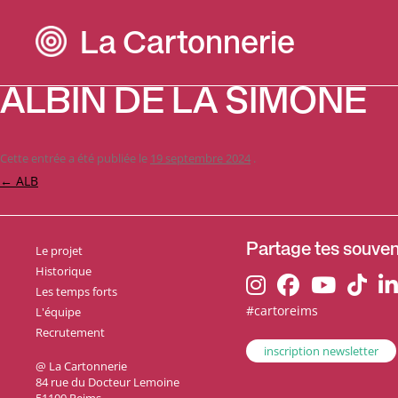
La Cartonnerie
ALBIN DE LA SIMONE
Cette entrée a été publiée le
19 septembre 2024
.
Navigation
←
ALB
des
articles
Le projet
Partage tes souveni
Historique
Les temps forts
#cartoreims
L'équipe
Recrutement
inscription newsletter
@ La Cartonnerie
84 rue du Docteur Lemoine