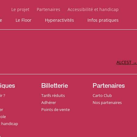
Le projet
Partenaires
Accessibilité et handicap
ie
Le Floor
Hyperactivités
Infos pratiques
ALCEST
→
tiques
Billetterie
Partenaires
r ?
Tarifs réduits
Carto Club
Adhérer
Nos partenaires
er
Points de vente
ole
et handicap