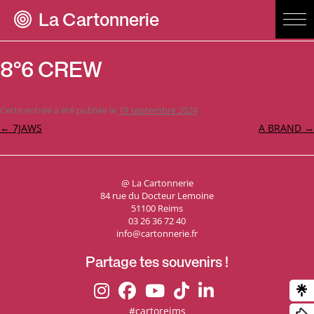
La Cartonnerie
8°6 CREW
Cette entrée a été publiée le
19 septembre 2024
.
Navigation
←
7JAWS
A BRAND
→
des
articles
@ La Cartonnerie
84 rue du Docteur Lemoine
51100 Reims
03 26 36 72 40
info@cartonnerie.fr
Partage tes souvenirs !
#cartoreims