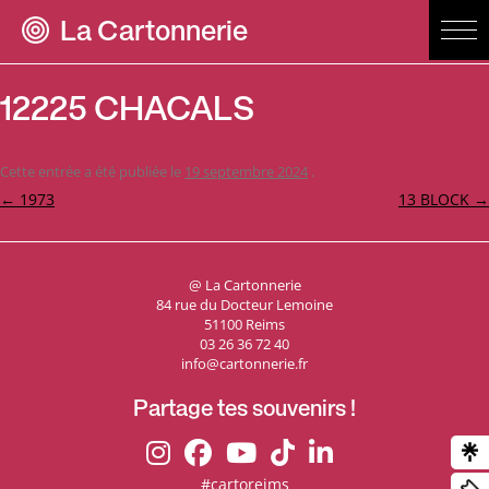
La Cartonnerie
12225 CHACALS
Cette entrée a été publiée le
19 septembre 2024
.
Navigation
←
1973
13 BLOCK
→
des
articles
@ La Cartonnerie
84 rue du Docteur Lemoine
51100 Reims
03 26 36 72 40
info@cartonnerie.fr
Partage tes souvenirs !
#cartoreims