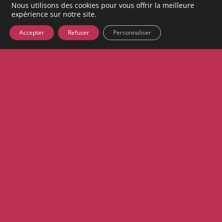
Nous utilisons des cookies pour vous offrir la meilleure
expérience sur notre site.
Accepter
Refuser
Personnaliser
Rencontre
Studios
Rencontre
Le Grand RDV des Studios
jeu. 17 septembre
19h