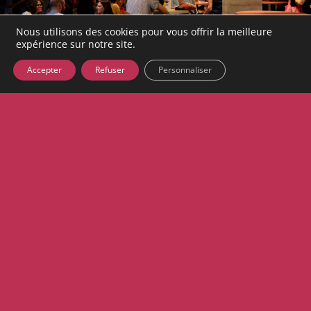
Nous utilisons des cookies pour vous offrir la meilleure
expérience sur notre site.
Accepter
Refuser
Personnaliser
Autres
ateliers, jeux, pop-up
Grand Opening
week-end de rentrée
sam. 19 septembre
15h